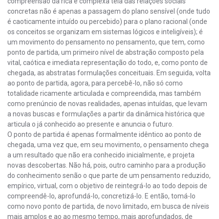
compreensão da rica e complexa teia das relações sociais
concretas não é apenas a passagem do plano sensível (onde tudo
é caoticamente intuído ou percebido) para o plano racional (onde
os conceitos se organizam em sistemas lógicos e inteligíveis); é
um movimento do pensamento no pensamento, que tem, como
ponto de partida, um primeiro nível de abstração composto pela
vital, caótica e imediata representação do todo, e, como ponto de
chegada, as abstratas formulações conceituais. Em seguida, volta
ao ponto de partida, agora, para percebê-lo, não só como
totalidade ricamente articulada e compreendida, mas também
como prenúncio de novas realidades, apenas intuídas, que levam
a novas buscas e formulações a partir da dinâmica histórica que
articula o já conhecido ao presente e anuncia o futuro.
O ponto de partida é apenas formalmente idêntico ao ponto de
chegada, uma vez que, em seu movimento, o pensamento chega
a um resultado que não era conhecido inicialmente, e projeta
novas descobertas. Não há, pois, outro caminho para a produção
do conhecimento senão o que parte de um pensamento reduzido,
empírico, virtual, com o objetivo de reintegrá-lo ao todo depois de
compreendê-lo, aprofundá-lo, concretizá-lo. E então, tomá-lo
como novo ponto de partida, de novo limitado, em busca de níveis
mais amplos e ao ao mesmo tempo, mais aprofundados, de