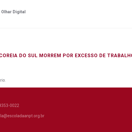
 Olhar Digital
COREIA DO SUL MORREM POR EXCESSO DE TRABALH
io.
8353-0022
la@escoladaanpt.org.br