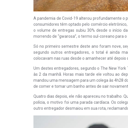
A pandemia de Covid-19 alterou profundamente o p
consumidores têm optado pelo comércio eletrônico, 
o volume de entregas subiu 30% desde o início da
morrendo de “gwarosa”, o termo sul-coreano para o 
Só no primeiro semestre deste ano foram nove, s
segundo outros entregadores, o total é ainda ma
colocavam nas ruas desde o amanhecer até depois d
Um destes entregadores, segundo o The New York T
às 2 da manhã. Horas mais tarde ele voltou ao dep
mandou uma mensagem para um colega às 4h28 do di
de comer e tomar um banho antes de sair novamente
Quatro dias depois, ele não apareceu no trabalho. 
polícia, o motivo foi uma parada cardíaca. Os col
outro entregador desmaiou em sua rota, reclamando d