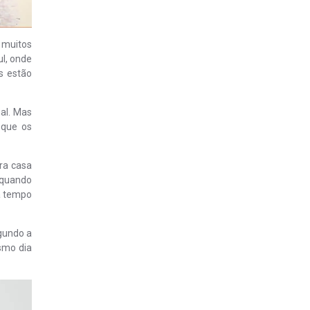
 muitos
l, onde
s estão
al. Mas
 que os
ra casa
 quando
a tempo
egundo a
smo dia