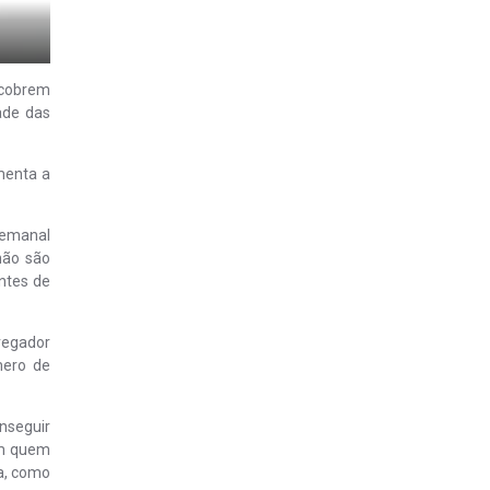
 cobrem
ade das
menta a
semanal
não são
ntes de
regador
mero de
nseguir
om quem
sa, como