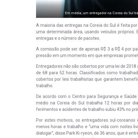
Em média, um entregador na Coreia do Sul tra
A maioria das entregas na Coreia do Sul é feita p
uma determinada área, usando veículos próprios.
entregas e o número de pacotes.
A comissão pode ser de apenas R$ 3 a R$ 4 por pac
pressão em um momento em que empresas prometem
Entregadores não são cobertos por uma lei de 2018
de 68 para 52 horas. Classificados como trabalh
cobertos por leis trabalhistas que garantem benef
trabalho.
De acordo com o Centro para Segurança e Saúde do
médio na Coreia do Sul trabalha 12 horas por d
ferimentos e acidentes de trabalho subiu 43% no pr
Por estes motivos, os entregadores sul-coreanos 
menos horas e trabalho e “uma vida com noites l
dialogar”, disse Park Ki-ryeon, de 36 anos, que é 