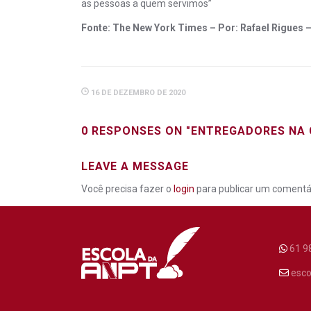
as pessoas a quem servimos”
Fonte: The New York Times – Por: Rafael Rigues
–
16 DE DEZEMBRO DE 2020
0 RESPONSES ON "ENTREGADORES NA 
LEAVE A MESSAGE
Você precisa fazer o
login
para publicar um comentár
61 9
esco