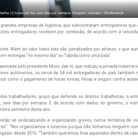
balha 12 horas por dia, seis dias por semana. Imagem: maridav / Shutterstock
or grandes empresas de logística, que subcontratam entregadores que
 Estes entregadores recebem por comissão, de acordo com a velocid
ote. Além do valor baixo eles são penalizados por atrasos, o que au
 entregas “no mesmo dia” ou “rápida como uma bala”.
 assinada pelo presidente Moon Jae-in, que reduziu a jornada máxima 
adores autônomos, os cerca de 54 mil entregadores do país também 
ícios como o pagamento de horas extras, férias e seguro contra acide
s trabalhadores, grupo que defende os direitos trabalhistas, o ent
ia, seis dias por semana. E de acordo com dados do governo, o nú
imeiro semestre deste ano.
estão se sindicalizando e organizando greves, numa tentativa de co
ivres”. “Nos organizamos e lutamos porque não tínhamos ninguém c
entregador desde 2016. “Também queremos ficar aquecidos dentro de ca