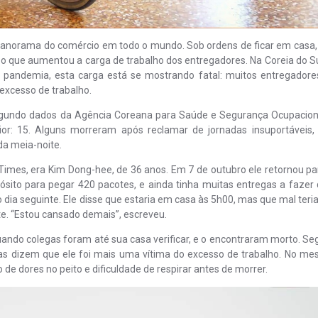
anorama do comércio em todo o mundo. Sob ordens de ficar em casa,
o que aumentou a carga de trabalho dos entregadores. Na Coreia do Su
 pandemia, esta carga está se mostrando fatal: muitos entregadore
excesso de trabalho.
egundo dados da Agência Coreana para Saúde e Segurança Ocupacion
ior: 15. Alguns morreram após reclamar de jornadas insuportáveis,
a meia-noite.
imes, era Kim Dong-hee, de 36 anos. Em 7 de outubro ele retornou pa
ósito para pegar 420 pacotes, e ainda tinha muitas entregas a fazer
a seguinte. Ele disse que estaria em casa às 5h00, mas que mal teri
. “Estou cansado demais”, escreveu.
Quando colegas foram até sua casa verificar, e o encontraram morto. S
egas dizem que ele foi mais uma vítima do excesso de trabalho. No me
e dores no peito e dificuldade de respirar antes de morrer.