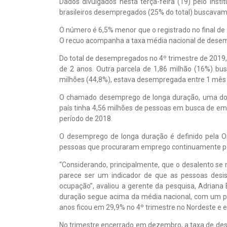
Dados divulgados nesta terça-feira (19) pelo Insti
brasileiros desempregados (25% do total) buscavam
O número é 6,5% menor que o registrado no final d
O recuo acompanha a taxa média nacional de desem
Do total de desempregados no 4º trimestre de 2019,
de 2 anos. Outra parcela de 1,86 milhão (16%) bu
milhões (44,8%), estava desempregada entre 1 mês
O chamado desemprego de longa duração, uma dos 
país tinha 4,56 milhões de pessoas em busca de emp
período de 2018.
O desemprego de longa duração é definido pela 
pessoas que procuraram emprego continuamente po
“Considerando, principalmente, que o desalento se
parece ser um indicador de que as pessoas desi
ocupação”, avaliou a gerente da pesquisa, Adrian
duração segue acima da média nacional, com um 
anos ficou em 29,9% no 4º trimestre no Nordeste e 
No trimestre encerrado em dezembro, a taxa de des