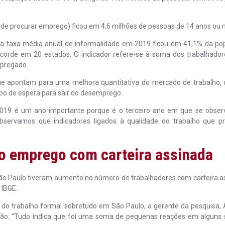
de procurar emprego) ficou em 4,6 milhões de pessoas de 14 anos ou 
a taxa média anual de informalidade em 2019 ficou em 41,1% da po
ecorde em 20 estados. O indicador refere-se à soma dos trabalhado
mpregado.
que apontam para uma melhora quantitativa do mercado de trabalho,
o de espera para sair do desemprego.
 2019 é um ano importante porque é o terceiro ano em que se obse
servamos que indicadores ligados à qualidade do trabalho que p
no emprego com carteira assinada
o Paulo tiveram aumento no número de trabalhadores com carteira a
 IBGE.
 do trabalho formal sobretudo em São Paulo, a gerente da pesquisa, 
cisão. “Tudo indica que foi uma soma de pequenas reações em alguns 