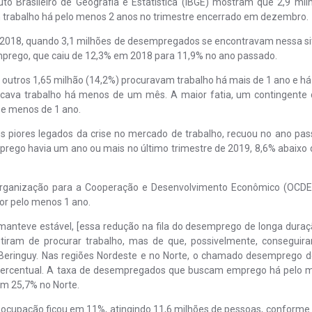
tuto Brasileiro de Geografia e Estatística (IBGE) mostram que 2,9 mi
 trabalho há pelo menos 2 anos no trimestre encerrado em dezembro.
e 2018, quando 3,1 milhões de desempregados se encontravam nessa si
prego, que caiu de 12,3% em 2018 para 11,9% no ano passado.
 outros 1,65 milhão (14,2%) procuravam trabalho há mais de 1 ano e h
scava trabalho há menos de um mês. A maior fatia, um contingente 
 e menos de 1 ano.
piores legados da crise no mercado de trabalho, recuou no ano pas
rego havia um ano ou mais no último trimestre de 2019, 8,6% abaixo d
Organização para a Cooperação e Desenvolvimento Econômico (OCD
r pelo menos 1 ano.
 manteve estável, [essa redução na fila do desemprego de longa duraç
stiram de procurar trabalho, mas de que, possivelmente, consegui
a Beringuy. Nas regiões Nordeste e no Norte, o chamado desemprego d
percentual. A taxa de desempregados que buscam emprego há pelo 
em 25,7% no Norte.
ocupação ficou em 11%, atingindo 11,6 milhões de pessoas, conforme j