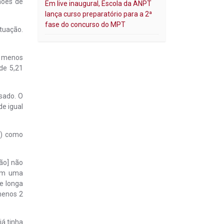
lhões de
Em live inaugural, Escola da ANPT
lança curso preparatório para a 2ª
fase do concurso do MPT
tuação.
á menos
de 5,21
sado. O
e igual
E) como
ão] não
ram uma
e longa
menos 2
á tinha