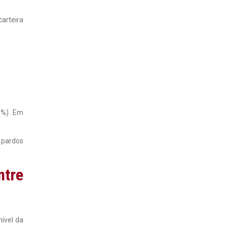
arteira
3%). Em
 pardos
ntre
ível da