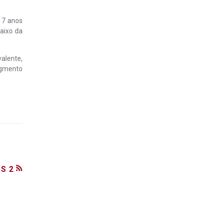
17 anos
aixo da
alente,
egmento
S 2