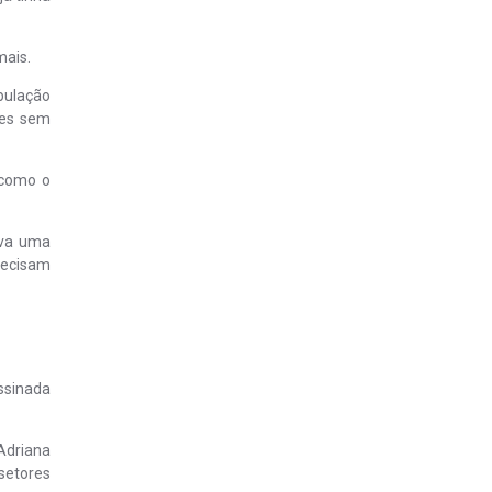
mais.
pulação
res sem
 como o
rva uma
recisam
ssinada
Adriana
setores