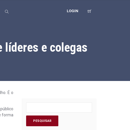
LOGIN
 líderes e colegas
lho. É o
 público
e forma