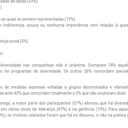
idade de ideias (33%)
)
 as quais se sentem representadas (15%)
 indiferença, pouca ou nenhuma importância com relação à que
tiça social (3%)
%)
a diversidade nas companhias não é unânime. Somaram 74% aque
 ter programas de diversidade. Os outros 26% concordam parcia
o de medidas especiais voltadas a grupos discriminados e vitimad
rdia ante 42% que concordam totalmente e 5% que não souberam dizer.
prego, a maior parte dos participantes (57%) afirmou que há diversi
 em vários níveis de liderança (47%) e na gerência (10%). Para aque
%), os motivos relatados foram que há no discurso, e não na prática 