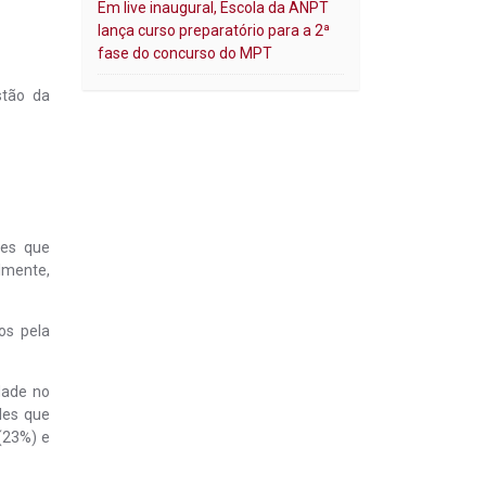
Em live inaugural, Escola da ANPT
lança curso preparatório para a 2ª
fase do concurso do MPT
stão da
les que
lmente,
os pela
dade no
les que
(23%) e