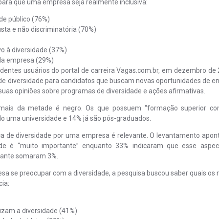
ara que uma empresa seja realmente inclusiva:
 de público (76%)
sta e não discriminatória (70%)
o à diversidade (37%)
 da empresa (29%)
ndentes usuários do portal de carreira Vagas.com.br, em dezembro de 
 de diversidade para candidatos que buscam novas oportunidades de e
suas opiniões sobre programas de diversidade e ações afirmativas.
mais da metade é negro. Os que possuem “formação superior co
o uma universidade e 14% já são pós-graduados.
ca de diversidade por uma empresa é relevante. O levantamento apon
ade é “muito importante” enquanto 33% indicaram que esse aspec
rtante somaram 3%.
a se preocupar com a diversidade, a pesquisa buscou saber quais os 
ia:
izam a diversidade (41%)