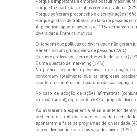
Porque é importante a empresa possuir maior plural
Porque faz parte das minhas crenças e valores (32%
Porque sofreram preconceito e discriminação (16%)
Porque gostam de trabalhar ao lado de pessoas com
A pesquisa aponta ainda que 11% demonstraram
diversidade. Entre os motivos:
Entendem que políticas de diversidade não geram jus
Beneficiam um grupo seleto de pessoas (2,9%)
Excluem profissionais em detrimento de outros (2,7
É uma questão de marketing (1,4%)
Na prática, segundo a pesquisa, a promoção d
concordam totalmente que as empresas precisam
mantêm-se neutros ou discordam dessa alegação.
No caso de adoção de ações afirmativas (conjunt
exclusão social), representou 53% o grupo da discó
Ao avaliarem a experiência atual e anterior de em
ambiente de trabalho. Foi mencionada diversidade
apontaram a falta de programas de diversidade (43
não vê diversidade nos mais variados níveis (19%).